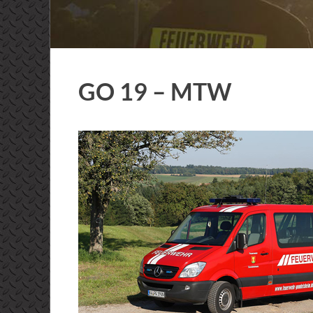
GO 19 – MTW