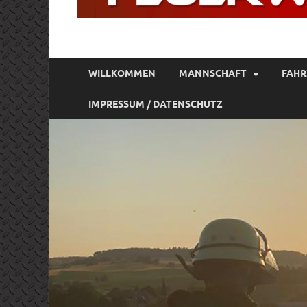
FREIWILLIGE FE
Gott zur Ehr, dem Nächsten zur Wehr
WILLKOMMEN
MANNSCHAFT
FAHR
IMPRESSUM / DATENSCHUTZ