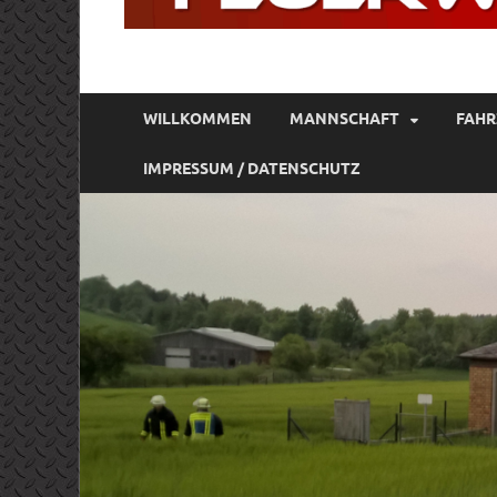
FREIWILLIGE FE
Gott zur Ehr, dem Nächsten zur Wehr
WILLKOMMEN
MANNSCHAFT
FAHR
IMPRESSUM / DATENSCHUTZ