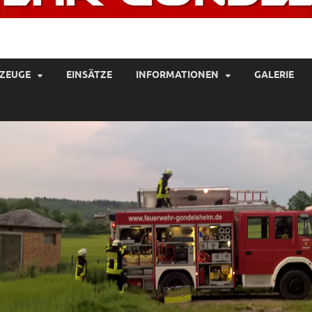
UERWEHR GONDELSHEIM
ZEUGE
EINSÄTZE
INFORMATIONEN
GALERIE