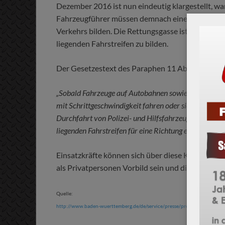
Dezember 2016 ist nun eindeutig klargestellt, w
Fahrzeugführer müssen demnach eine Rettungsgass
Verkehrs bilden. Die Rettungsgasse ist immer z
liegenden Fahrstreifen zu bilden.
Der Gesetzestext des Paraphen 11 Absatz 2 laute
„Sobald Fahrzeuge auf Autobahnen sowie auf Außeror
mit Schrittgeschwindigkeit fahren oder sich die Fahrz
Durchfahrt von Polizei- und Hilfsfahrzeugen zwisch
liegenden Fahrstreifen für eine Richtung eine freie Gas
Einsatzkräfte können sich über diese Klarstellung 
als Privatpersonen Vorbild sein und diese Regel
Quelle:
http://www.baden-wuerttemberg.de/de/service/presse/pressemitteilung/pid