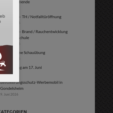
Festwochenende
22. Juli 2026
Einsatz – TH / Notfalltüröffnung
28. Juni 2026
Einsatz – Brand / Rauchentwicklung
Kraichgauschule
26. Juni 2026
Gemeinsame Schauübung
23. Juni 2026
Schauübung am 17. Juni
9. Juni 2026
Bevölkerungsschutz-Werbemobil in
Gondelsheim
9. Juni 2026
KATEGORIEN