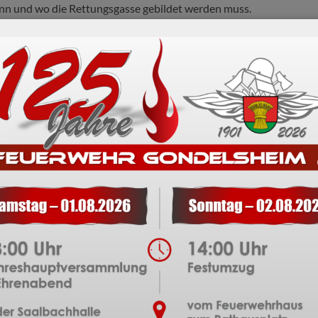
ann und wo die Rettungsgasse gebildet werden muss.
e bei Schrittgeschwindigkeit oder bei Stillstand des
wischen dem äußersten linken und dem rechts daneben
t:
tsstraßen mit mindestens zwei Fahrstreifen für eine Richtung
euge im Stillstand befinden, müssen diese Fahrzeuge für die
en dem äußerst linken und dem unmittelbar rechts daneben
se bilden.“
freuen, da sie den Einsatz erleichtert. Sie sollten aber auch
ung beachten!
/klare-regelungen-zur-bildung-der-rettungsgasse-1/