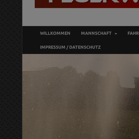
FREIWILLIGE FE
Gott zur Ehr, dem Nächsten zur Wehr
WILLKOMMEN
MANNSCHAFT
FAHR
IMPRESSUM / DATENSCHUTZ